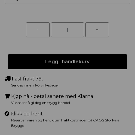
Legg i handlekurv
Fast frakt 79,-
Sendes innen 1–3 virkedager
Kjøp nå - betal senere med Klarna
Vi ønsker å gi deg en trygg handel
Klikk og hent
Reserver varen og hent uten fraktkostnader på CAOS Storkaia
Brygge