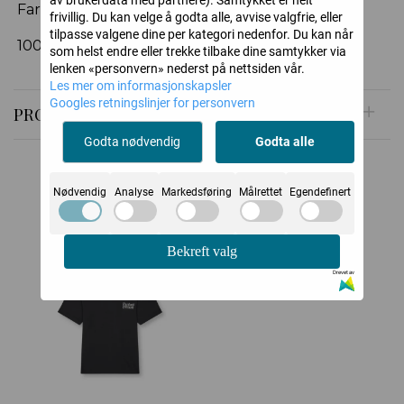
av brukerdata med partnere). Samtykket er helt
Farge: Dark Navy
frivillig. Du kan velge å godta alle, avvise valgfrie, eller
tilpasse valgene dine per kategori nedenfor. Du kan når
100 % mercerised merinoull
som helst endre eller trekke tilbake dine samtykker via
lenken «personvern» nederst på nettsiden vår.
Les mer om informasjonskapsler
Googles retningslinjer for personvern
PRODUSENT
Godta nødvendig
Godta alle
Nødvendig
Analyse
Markedsføring
Målrettet
Egendefinert
Relaterte produkter
Bekreft valg
-50%
Drevet av