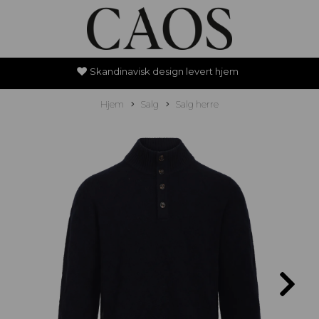
Skandinavisk design levert hjem
Hjem
Salg
Salg herre