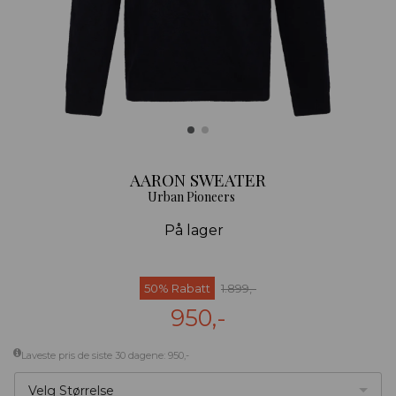
AARON SWEATER
Urban Pioneers
På lager
50% Rabatt
1.899,-
950,-
Laveste pris de siste 30 dagene: 950,-
Velg Størrelse