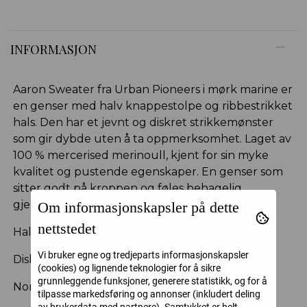
INFORMASJON
Aaron Sweater fra Urban Pioneers i mørk marine er
en genser med halv knappestolpe og ribbestrikket
hals. Den har et jevnt og diskret strikkemønster
som gir dybde uten å ta oppmerksomhet. Laget av
100 % mercerised merinoull, kjent for sin myke
kvalitet og pustende egenskaper. En genser som
sitter godt på kroppen og føles behagelig
gjennom hele dagen.
Om informasjonskapsler på dette
nettstedet
Halv knappestolpe med ribbestrikket hals
Vi bruker egne og tredjeparts informasjonskapsler
Diskret strikkemønster
(cookies) og lignende teknologier for å sikre
grunnleggende funksjoner, generere statistikk, og for å
Normal passform
tilpasse markedsføring og annonser (inkludert deling