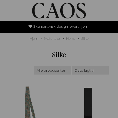
Skandinavisk design levert hjem
Hjem
Materialer
Herre
Silke
Silke