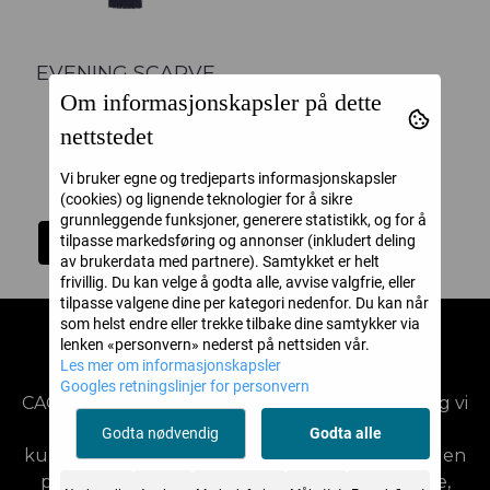
EVENING SCARVE
Om informasjonskapsler på dette
NAVY
nettstedet
Oscar Jacobson
Vi bruker egne og tredjeparts informasjonskapsler
1.999,-
(cookies) og lignende teknologier for å sikre
grunnleggende funksjoner, generere statistikk, og for å
Kjøp
tilpasse markedsføring og annonser (inkludert deling
av brukerdata med partnere). Samtykket er helt
frivillig. Du kan velge å godta alle, avvise valgfrie, eller
tilpasse valgene dine per kategori nedenfor. Du kan når
som helst endre eller trekke tilbake dine samtykker via
lenken «personvern» nederst på nettsiden vår.
CAOS AS
Les mer om informasjonskapsler
Googles retningslinjer for personvern
CAOS ligger på Storkaia Brygge i Kristiansund, og vi
er lidenskapelig opptatt av mote, kvalitet og
Godta nødvendig
Godta alle
kundeservice. På CAOS er vi opptatt av å gi deg en
personlig og inspirerende shoppingopplevelse,