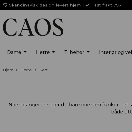
Skandinavisk design levert hjem
|
Fast frakt 79,-
Dame
Herre
Tilbehør
Interiør og v
Hjem
Herre
Sett
Noen ganger trenger du bare noe som funker – et set
både utt