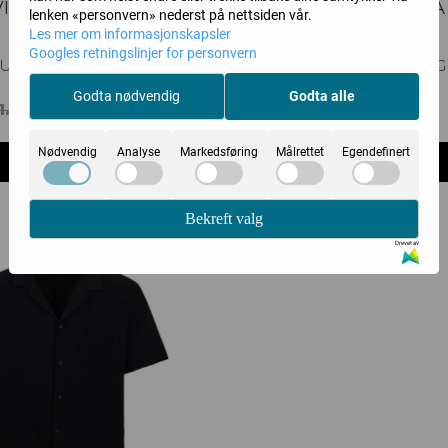
VITO SS SHIRT
PIERCE PYJAMA
lenken «personvern» nederst på nettsiden vår.
Les mer om informasjonskapsler
Googles retningslinjer for personvern
Urban Pioneers
J. LINDEBERG
Godta nødvendig
Godta alle
839,-
1.400,-
1.399,-
Nødvendig
Analyse
Markedsføring
Målrettet
Egendefinert
Kjøp
Kjøp
Bekreft valg
Drevet av