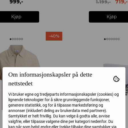
999,-
719,-
1.199,-
Kjøp
Kjøp
-40%
Om informasjonskapsler på dette
nettstedet
Vi bruker egne og tredjeparts informasjonskapsler (cookies) og
lignende teknologier for å sikre grunnleggende funksjoner,
generere statistikk, og for å tilpasse markedsføring og
annonser (inkludert deling av brukerdata med partnere).
Samtykket er helt frivillig. Du kan velge å godta alle, avvise
valgfrie, eller tilpasse valgene dine per kategori nedenfor. Du
kan når som helst endre eller trekke tilbake dine samtykker via