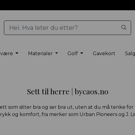
elvære
Materialer
Golf
Gavekort
Sal
Sett til herre | bycaos.no
t som sitter bra og ser bra ut, uten at du må tenke fo
rykk og komfort, fra merker som Urban Pioneers og J. L