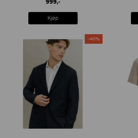
999,-
Kjøp
-40%