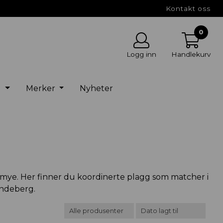
Kontakt oss
0
Logg inn
Handlekurv
g
Merker
Nyheter
r mye. Her finner du koordinerte plagg som matcher i
indeberg.