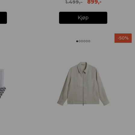
899,-
1.499,-
Kjøp
-50%