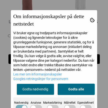
Om informasjonskapsler på dette
LEILA MIDI LINEN
CANNES DRESS
nettstedet
DRESS Earth
Vi bruker egne og tredjeparts informasjonskapsler
CLOSE TO MY HEART
Envelope1976
(cookies) og lignende teknologier for å sikre
grunnleggende funksjoner, generere statistikk, og for å
1.148,-
5.000,-
2.295,-
tilpasse markedsføring og annonser (inkludert deling
av brukerdata med partnere). Samtykket er helt
frivillig. Du kan velge å godta alle, avvise valgfrie, eller
Kjøp
Kjøp
tilpasse valgene dine per kategori nedenfor. Du kan når
som helst endre eller trekke tilbake dine samtykker via
lenken «personvern» nederst på nettsiden vår.
Les mer om informasjonskapsler
-50%
Googles retningslinjer for personvern
Godta nødvendig
Godta alle
Nødvendig
Analyse
Markedsføring
Målrettet
Egendefinert