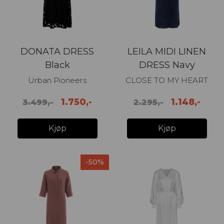
DONATA DRESS
LEILA MIDI LINEN
Black
DRESS Navy
Urban Pioneers
CLOSE TO MY HEART
1.750,-
1.148,-
3.499,-
2.295,-
Kjøp
Kjøp
-50%