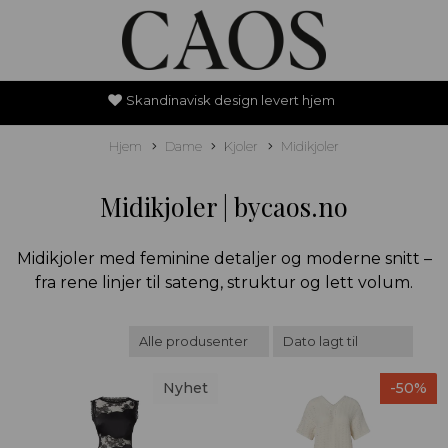
Skandinavisk design levert hjem
Hjem
Dame
Kjoler
Midikjoler
Midikjoler | bycaos.no
Midikjoler med feminine detaljer og moderne snitt –
fra rene linjer til sateng, struktur og lett volum.
Nyhet
-50%