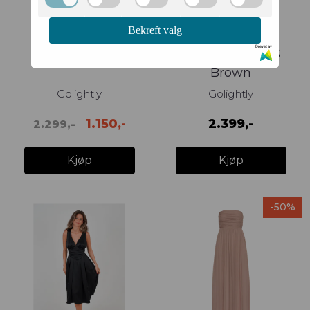
Bekreft valg
Drevet av
BIANCA DRESS
TIFFANY DRESS
Brown
Golightly
Golightly
1.150,-
2.399,-
2.299,-
Kjøp
Kjøp
-50%