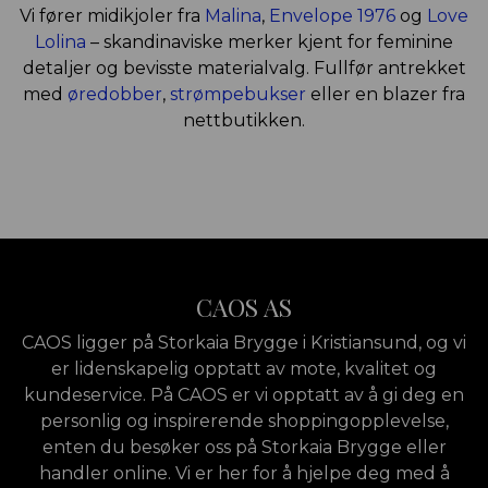
Vi fører midikjoler fra
Malina
,
Envelope 1976
og
Love
Lolina
– skandinaviske merker kjent for feminine
detaljer og bevisste materialvalg. Fullfør antrekket
med
øredobber
,
strømpebukser
eller en blazer fra
nettbutikken.
CAOS AS
CAOS ligger på Storkaia Brygge i Kristiansund, og vi
er lidenskapelig opptatt av mote, kvalitet og
kundeservice. På CAOS er vi opptatt av å gi deg en
personlig og inspirerende shoppingopplevelse,
enten du besøker oss på Storkaia Brygge eller
handler online. Vi er her for å hjelpe deg med å