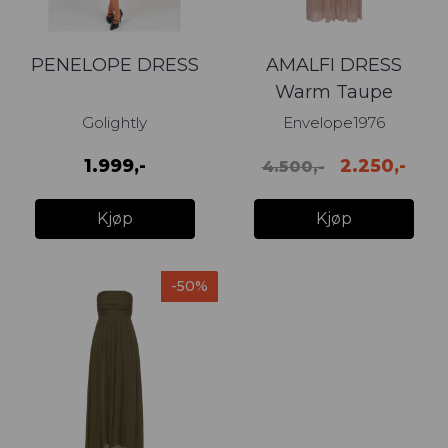
PENELOPE DRESS
AMALFI DRESS
Warm Taupe
Golightly
Envelope1976
1.999,-
2.250,-
4.500,-
Kjøp
Kjøp
-50%