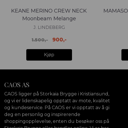
KEANE MERINO CREW NECK
MAMASO
Moonbeam Melange
J. LINDEBERG
900,-
1.500,-
Kjøp
CAOS AS
CAOS ligger på Storkaia Brygge i Kristiansund,
og vi er lidenskapelig opptatt av mote, kvalitet
og kundeservice. På CAOS er vi opptatt av å gi
deg en personlig og inspirerende
shoppingopplevelse, enten du besøker oss på