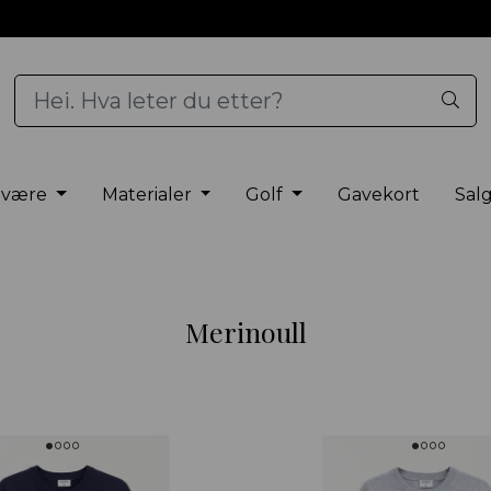
elvære
Materialer
Golf
Gavekort
Sal
Merinoull