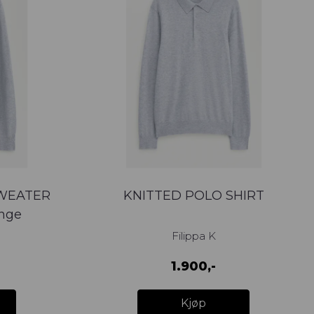
WEATER
KNITTED POLO SHIRT
ange
Filippa K
1.900,-
Kjøp