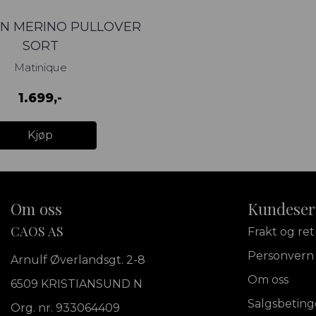
N MERINO PULLOVER
SORT
Matinique
1.699,-
Kjøp
Om oss
Kundeser
CAOS AS
Frakt og re
Personvern
Arnulf Øverlandsgt. 2-8
Om oss
6509 KRISTIANSUND N
Salgsbeting
Org. nr. 933064409