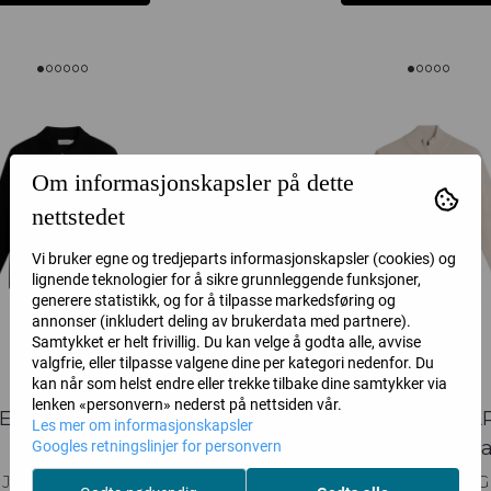
Om informasjonskapsler på dette
nettstedet
Vi bruker egne og tredjeparts informasjonskapsler (cookies) og
lignende teknologier for å sikre grunnleggende funksjoner,
generere statistikk, og for å tilpasse markedsføring og
annonser (inkludert deling av brukerdata med partnere).
Samtykket er helt frivillig. Du kan velge å godta alle, avvise
valgfrie, eller tilpasse valgene dine per kategori nedenfor. Du
kan når som helst endre eller trekke tilbake dine samtykker via
lenken «personvern» nederst på nettsiden vår.
ERINO ZIP CARDIGAN
KIYAN MERINO QUAR
Les mer om informasjonskapsler
Black
Moonbeam Mel
Googles retningslinjer for personvern
J. LINDEBERG
J. LINDEBERG