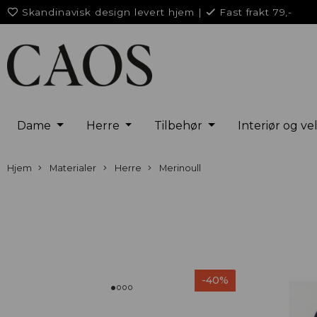
Skandinavisk design levert hjem
|
Fast frakt 79,-
Dame
Herre
Tilbehør
Interiør og v
Hjem
Materialer
Herre
Merinoull
-40%