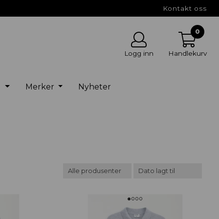
Kontakt oss
0
Logg inn
Handlekurv
g
Merker
Nyheter