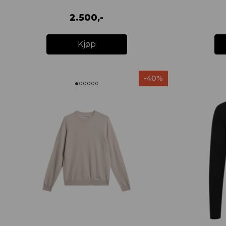
2.500,-
Kjøp
-40%