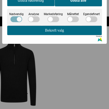
Godta nødvendig
Godta alle
1.900,-
1.700,-
Nødvendig
Analyse
Markedsføring
Målrettet
Egendefinert
Kjøp
Kjøp
Bekreft valg
Drevet av