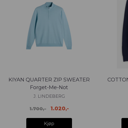
KIYAN QUARTER ZIP SWEATER
COTTO
Forget-Me-Not
J. LINDEBERG
1.020,-
1.700,-
Kjøp