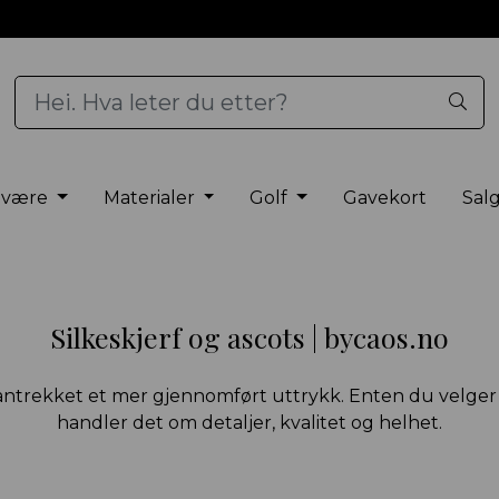
elvære
Materialer
Golf
Gavekort
Sal
Silkeskjerf og ascots | bycaos.no
 antrekket et mer gjennomført uttrykk. Enten du velger en 
handler det om detaljer, kvalitet og helhet.