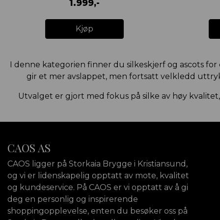
1.999,-
Kjøp
I denne kategorien finner du silkeskjerf og ascots for
gir et mer avslappet, men fortsatt velkledd uttryk
Utvalget er gjort med fokus på silke av høy kvalitet
CAOS AS
CAOS ligger på Storkaia Brygge i Kristiansund,
og vi er lidenskapelig opptatt av mote, kvalitet
og kundeservice. På CAOS er vi opptatt av å gi
deg en personlig og inspirerende
shoppingopplevelse, enten du besøker oss på