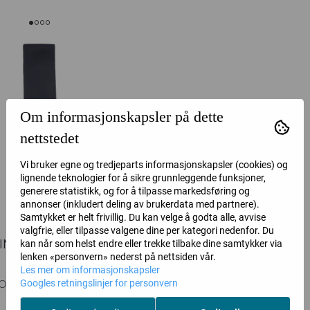
Om informasjonskapsler på dette
nettstedet
Vi bruker egne og tredjeparts informasjonskapsler (cookies) og
lignende teknologier for å sikre grunnleggende funksjoner,
generere statistikk, og for å tilpasse markedsføring og
annonser (inkludert deling av brukerdata med partnere).
Samtykket er helt frivillig. Du kan velge å godta alle, avvise
valgfrie, eller tilpasse valgene dine per kategori nedenfor. Du
ING SCARVE NAVY
kan når som helst endre eller trekke tilbake dine samtykker via
lenken «personvern» nederst på nettsiden vår.
Les mer om informasjonskapsler
Oscar Jacobson
Googles retningslinjer for personvern