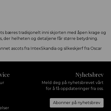
cots bæres tradisjonelt inni skjorten med åpen krage og
ss, der helheten og detaljene får større betydning.
nnet ascots fra IntexSkandia og silkeskjerf fra Oscar
vice
Nyhetsbrev
tur
Meld deg på nyhetsbrevet vårt
for å få oppdateringer fra oss.
Abonner på nyhetsbrev
elser