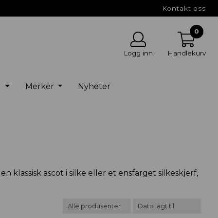
Kontakt oss
0
Logg inn
Handlekurv
g
Merker
Nyheter
klassisk ascot i silke eller et ensfarget silkeskjerf,