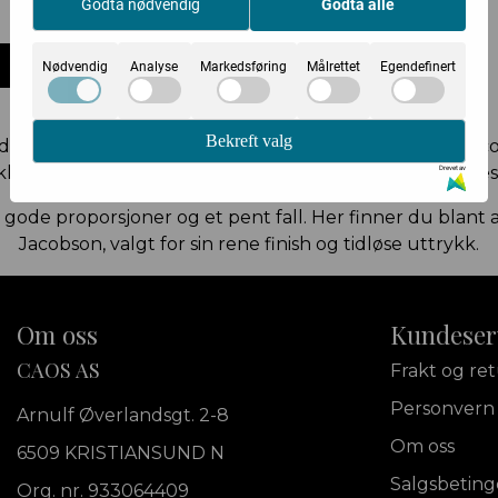
1.999,-
Godta nødvendig
Godta alle
Kjøp
Nødvendig
Analyse
Markedsføring
Målrettet
Egendefinert
Bekreft valg
 deg som ønsker et gjennomtenkt alternativ til slips. As
k. Silkeskjerfene brukes som et elegant tilbehør til dre
Drevet av
, gode proporsjoner og et pent fall. Her finner du blant a
Jacobson, valgt for sin rene finish og tidløse uttrykk.
Om oss
Kundeser
CAOS AS
Frakt og re
Personvern
Arnulf Øverlandsgt. 2-8
Om oss
6509 KRISTIANSUND N
Salgsbeting
Org. nr. 933064409