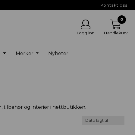
Kontakt oss
0
Logg inn
Handlekurv
g
Merker
Nyheter
 tilbehør og interiør i nettbutikken.