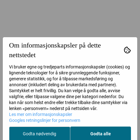
Om informasjonskapsler på dette
nettstedet
Vi bruker egne og tredjeparts informasjonskapsler (cookies) og
lignende teknologier for å sikre grunnleggende funksjoner,
generere statistikk, og for å tilpasse markedsføring og
annonser (inkludert deling av brukerdata med partnere).
Samtykket er helt frivillig. Du kan velge å godta alle, avvise
valgfrie, eller tilpasse valgene dine per kategori nedenfor. Du
kan når som helst endre eller trekke tilbake dine samtykker via
lenken «personvern» nederst på nettsiden vår.
Les mer om informasjonskapsler
Googles retningslinjer for personvern
Godta nødvendig
Godta alle