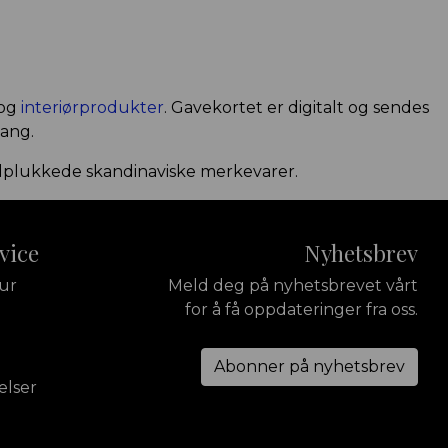
og
interiørprodukter
. Gavekortet er digitalt og sendes
gang.
åndplukkede skandinaviske merkevarer.
vice
Nyhetsbrev
tur
Meld deg på nyhetsbrevet vårt
for å få oppdateringer fra oss.
Abonner på nyhetsbrev
elser