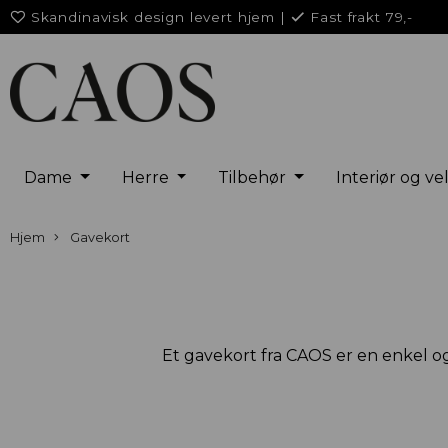
Skandinavisk design levert hjem
|
Fast frakt 79,-
Dame
Herre
Tilbehør
Interiør og v
Hjem
Gavekort
Et gavekort fra CAOS er en enkel og 