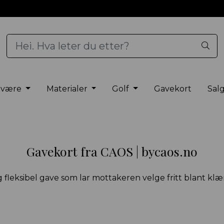
elvære
Materialer
Golf
Gavekort
Sal
Gavekort fra CAOS | bycaos.no
fleksibel gave som lar mottakeren velge fritt blant klær,