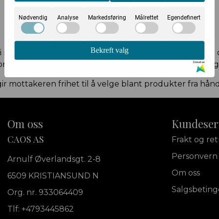
Nødvendig
Analyse
Markedsføring
Målrettet
Egendefinert
Bekreft valg
i nettbutikken – fra
dameklær
og
herreklær
til
tilbehør
matisk på e-post etter kjøp – klart til å brukes med én 
Drevet av
 gir mottakeren frihet til å velge blant produkter fra h
Om oss
Kundeser
CAOS AS
Frakt og re
Personvern
Arnulf Øverlandsgt. 2-8
Om oss
6509 KRISTIANSUND N
Salgsbeting
Org. nr. 933064409
Tlf:
+4793445862