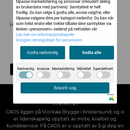
tilpasse markedsføring og annonser (inkludert deling
av brukerdata med partnere). Samtykket er helt
frivillig. Du kan velge å godta alle, avvise valgfrie, eller
tilpasse valgene dine per kategori nedenfor. Du kan når
som helst endre eller trekke tilbake dine samtykker via
HAGL COAT SORT
lenken «personvern» nederst på nettsiden vår.
Les mer om informasjonskapsler
Googles retningslinjer for personvern
BRGN
Godta nødvendig
Godta alle
4.299,-
Kjøp
Nødvendig
Analyse
Markedsføring
Målrettet
Egendefinert
Bekreft valg
Drevet av
CAOS AS
CAOS ligger på Storkaia Brygge i Kristiansund, og vi
er lidenskapelig opptatt av mote, kvalitet og
kundeservice. På CAOS er vi opptatt av å gi deg en