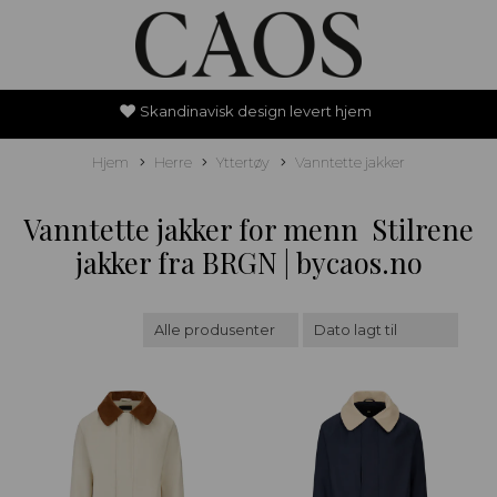
Skandinavisk design levert hjem
Hjem
Herre
Yttertøy
Vanntette jakker
Vanntette jakker for menn  Stilrene
jakker fra BRGN | bycaos.no