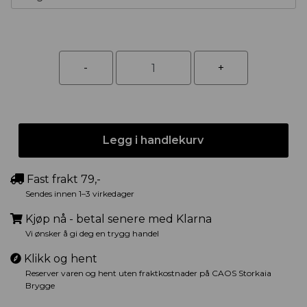
Legg i handlekurv
Fast frakt 79,-
Sendes innen 1–3 virkedager
Kjøp nå - betal senere med Klarna
Vi ønsker å gi deg en trygg handel
Klikk og hent
Reserver varen og hent uten fraktkostnader på CAOS Storkaia
Brygge