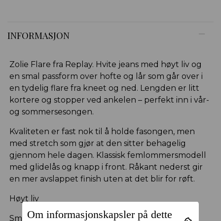
INFORMASJON
Zolie Flare fra Replay. Hvite jeans med høyt liv og
en smal passform over hofte og lår som går over i
en tydelig flare fra kneet og ned. Lengden er litt
kortere og stopper ved ankelen – perfekt inn i vår-
og sommersesongen.
Kvaliteten er fast nok til å holde fasongen, men
med stretch som gjør at den sitter behagelig
gjennom hele dagen. Klassisk femlommersmodell
med glidelås og knapp i front. Råkant nederst gir
en mer avslappet finish uten at det blir for røft.
Høyt liv
Om informasjonskapsler på dette
Smal over hofte og lår