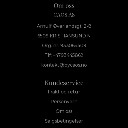
Om oss
CAOS AS
Arnulf Øverlandsgt. 2-8
6509 KRISTIANSUND N
Org. nr. 933064409
Tlf:
+4793445862
kontakt@bycaos.no
Kundeservice
Frakt og retur
Personvern
Om oss
Salgsbetingelser