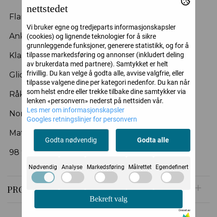
nettstedet
Flare fra kneet
Vi bruker egne og tredjeparts informasjonskapsler
Ankellengde
(cookies) og lignende teknologier for å sikre
grunnleggende funksjoner, generere statistikk, og for å
tilpasse markedsføring og annonser (inkludert deling
Klassisk femlommersmodell
av brukerdata med partnere). Samtykket er helt
frivillig. Du kan velge å godta alle, avvise valgfrie, eller
Glidelås og knapp i front
tilpasse valgene dine per kategori nedenfor. Du kan når
som helst endre eller trekke tilbake dine samtykker via
Råkant nederst
lenken «personvern» nederst på nettsiden vår.
Les mer om informasjonskapsler
Normal i størrelsen
Googles retningslinjer for personvern
Materiale:
Godta nødvendig
Godta alle
98 % bomull, 2 % elastan
Nødvendig
Analyse
Markedsføring
Målrettet
Egendefinert
PRODUSENT
Bekreft valg
Drevet av