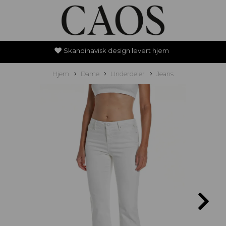
Skandinavisk design levert hjem
Hjem
Dame
Underdeler
Jeans