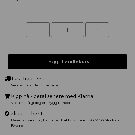
Legg i handlekurv
Fast frakt 79,-
Sendes innen 1–3 virkedager
Kjøp nå - betal senere med Klarna
Vi ønsker å gi deg en trygg handel
Klikk og hent
Reserver varen og hent uten fraktkostnader på CAOS Storkaia
Brygge