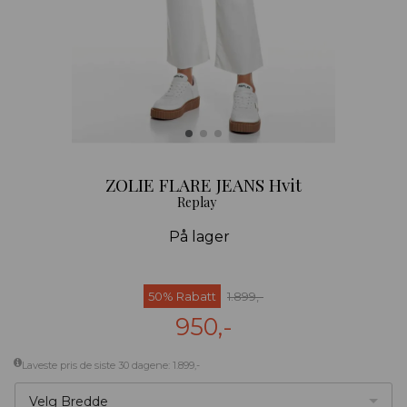
ZOLIE FLARE JEANS Hvit
Replay
På lager
50% Rabatt
1.899,-
950,-
Laveste pris de siste 30 dagene: 1.899,-
Velg Bredde