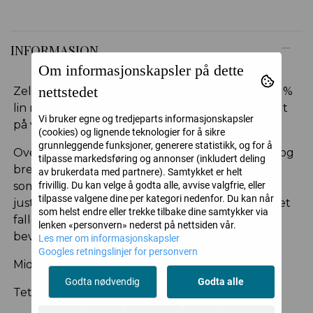
INFORMASJON
Om informasjonskapsler på dette
nettstedet
Zelmira kjole er en kjole i midilengde, laget i 100 %
lin med en lett og luftig kvalitet som puster godt
Vi bruker egne og tredjeparts informasjonskapsler
på varme dager.
(cookies) og lignende teknologier for å sikre
grunnleggende funksjoner, generere statistikk, og for å
Overdelen er tettsittende med formede cuper og
tilpasse markedsføring og annonser (inkludert deling
brede stropper, dekorert med flettede detaljer
av brukerdata med partnere). Samtykket er helt
frivillig. Du kan velge å godta alle, avvise valgfrie, eller
som rammer inn fronten. Snøring i ryggen gir
tilpasse valgene dine per kategori nedenfor. Du kan når
justerbar passform og fremhever midjen. Skjørtet
som helst endre eller trekke tilbake dine samtykker via
faller ut fra livet med god vidde og gir en myk
lenken «personvern» nederst på nettsiden vår.
bevegelse.
Les mer om informasjonskapsler
Googles retningslinjer for personvern
Midilengde
Godta nødvendig
Godta alle
Tettsittende overdel med cuper