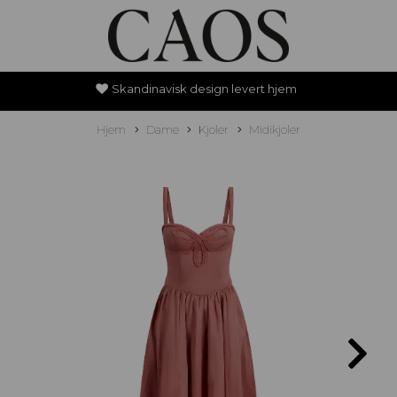
Skandinavisk design levert hjem
Hjem
Dame
Kjoler
Midikjoler