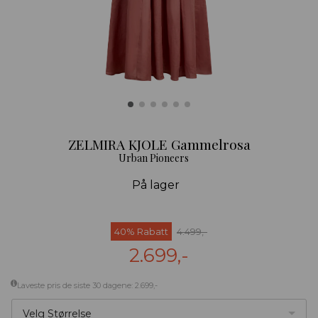
ZELMIRA KJOLE Gammelrosa
Urban Pioneers
På lager
40% Rabatt
4.499,-
2.699,-
Laveste pris de siste 30 dagene: 2.699,-
Velg Størrelse