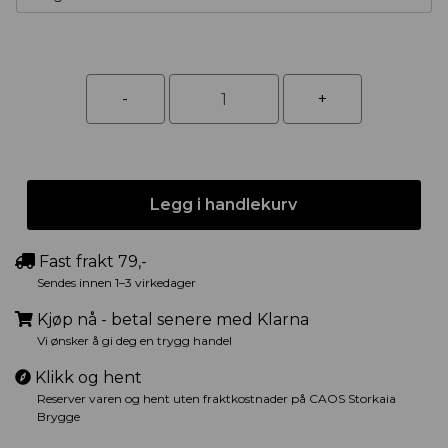
Legg i handlekurv
Fast frakt 79,-
Sendes innen 1–3 virkedager
Kjøp nå - betal senere med Klarna
Vi ønsker å gi deg en trygg handel
Klikk og hent
Reserver varen og hent uten fraktkostnader på CAOS Storkaia
Brygge