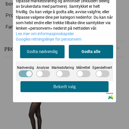
tilpasse markedsføring og annonser (inkludert deling
bomullskile
av brukerdata med partnere). Samtykket er helt
frivillig. Du kan velge å godta alle, avvise valgfrie, eller
Produksjon: Laget i Italia
tilpasse valgene dine per kategori nedenfor. Du kan når
som helst endre eller trekke tilbake dine samtykker via
Farge: Dark Brown, finnes også i Black
lenken «personvern» nederst på nettsiden vår.
Les mer om informasjonskapsler
Googles retningslinjer for personvern
PRODUSENT
Godta nødvendig
Godta alle
Nødvendig
Analyse
Markedsføring
Målrettet
Egendefinert
Relaterte produkter
Bekreft valg
Drevet av