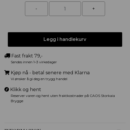
Legg i handlekurv
Fast frakt 79,-
Sendes innen 1–3 virkedager
Kjøp nå - betal senere med Klarna
Vi ønsker å gi deg en trygg handel
Klikk og hent
Reserver varen og hent uten fraktkostnader på CAOS Storkaia
Brygge