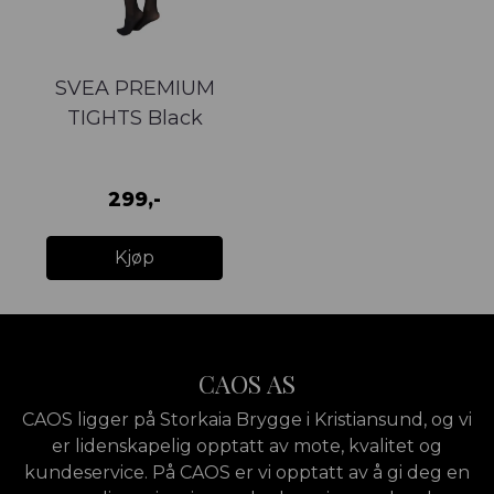
SVEA PREMIUM
TIGHTS Black
299,-
Kjøp
CAOS AS
CAOS ligger på Storkaia Brygge i Kristiansund, og vi
er lidenskapelig opptatt av mote, kvalitet og
kundeservice. På CAOS er vi opptatt av å gi deg en