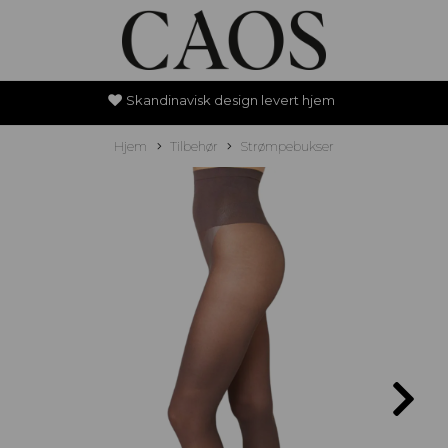
Skandinavisk design levert hjem
Hjem
Tilbehør
Strømpebukser