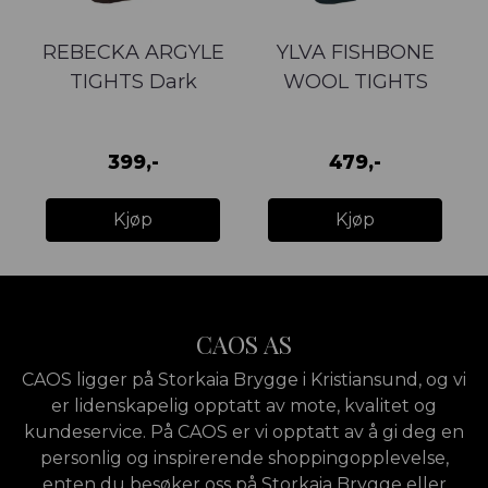
REBECKA ARGYLE
YLVA FISHBONE
TIGHTS Dark
WOOL TIGHTS
Brown
Dark Green
399,-
479,-
Kjøp
Kjøp
CAOS AS
CAOS ligger på Storkaia Brygge i Kristiansund, og vi
er lidenskapelig opptatt av mote, kvalitet og
kundeservice. På CAOS er vi opptatt av å gi deg en
personlig og inspirerende shoppingopplevelse,
enten du besøker oss på Storkaia Brygge eller