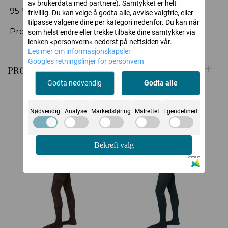
av brukerdata med partnere). Samtykket er helt
95 % polyamid, 5 % elastan
frivillig. Du kan velge å godta alle, avvise valgfrie, eller
tilpasse valgene dine per kategori nedenfor. Du kan når
Produsert i Italia
som helst endre eller trekke tilbake dine samtykker via
lenken «personvern» nederst på nettsiden vår.
Les mer om informasjonskapsler
Googles retningslinjer for personvern
PRODUSENT
Godta nødvendig
Godta alle
Nødvendig
Analyse
Markedsføring
Målrettet
Egendefinert
Relaterte produkter
Bekreft valg
Drevet av