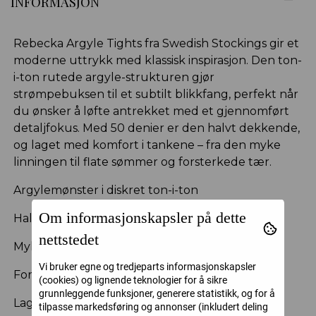
INFORMASJON
Rebecka Argyle Tights fra Swedish Stockings gir et
moderne uttrykk med klassisk inspirasjon. Den ton-
i-ton rutede argyle-strukturen gjør
strømpebuksen til et subtilt blikkfang, perfekt når
du ønsker å løfte antrekket med et gjennomført
detaljfokus. Med 50 denier er den halvt dekkende,
og laget med komfort i tankene – fra den myke
linningen til flate sømmer og forsterkede tær.
Argylemønster i diskret ton-i-ton
Om informasjonskapsler på dette
Halvt dekkende (50 denier)
nettstedet
Myk og behagelig linning
Vi bruker egne og tredjeparts informasjonskapsler
Forsterkede tær og flate sømmer
(cookies) og lignende teknologier for å sikre
grunnleggende funksjoner, generere statistikk, og for å
Laget av resirkulert garn
tilpasse markedsføring og annonser (inkludert deling