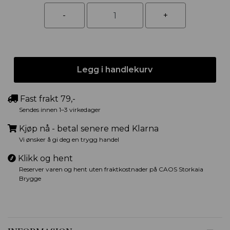
Legg i handlekurv
Fast frakt 79,-
Sendes innen 1–3 virkedager
Kjøp nå - betal senere med Klarna
Vi ønsker å gi deg en trygg handel
Klikk og hent
Reserver varen og hent uten fraktkostnader på CAOS Storkaia
Brygge