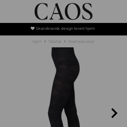
Skandinavisk design levert hjem
Hjem
Tilbehør
Strømpebukser