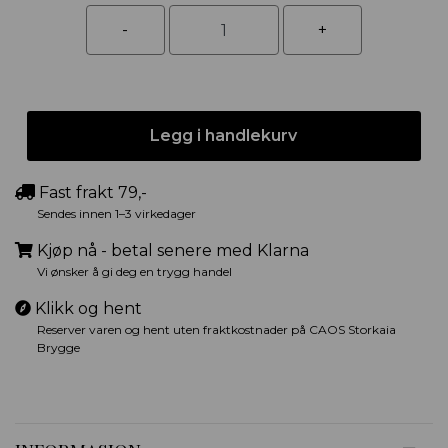
Legg i handlekurv
Fast frakt 79,-
Sendes innen 1–3 virkedager
Kjøp nå - betal senere med Klarna
Vi ønsker å gi deg en trygg handel
Klikk og hent
Reserver varen og hent uten fraktkostnader på CAOS Storkaia
Brygge