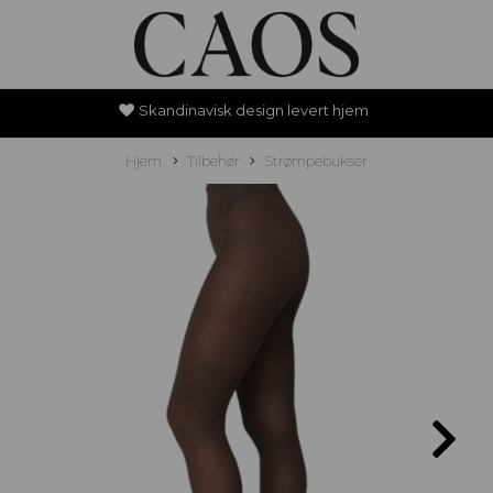
Skandinavisk design levert hjem
Hjem
Tilbehør
Strømpebukser