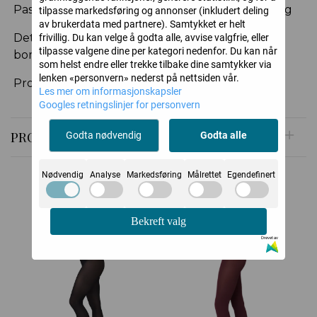
Passform: Semi-opaque med komfortabel linning
tilpasse markedsføring og annonser (inkludert deling
av brukerdata med partnere). Samtykket er helt
Detaljer: Flate sømmer, forsterket tå og
frivillig. Du kan velge å godta alle, avvise valgfrie, eller
tilpasse valgene dine per kategori nedenfor. Du kan når
bomullskile
som helst endre eller trekke tilbake dine samtykker via
lenken «personvern» nederst på nettsiden vår.
Produksjon: Laget i Italia
Les mer om informasjonskapsler
Googles retningslinjer for personvern
PRODUSENT
Godta nødvendig
Godta alle
Nødvendig
Analyse
Markedsføring
Målrettet
Egendefinert
Relaterte produkter
Bekreft valg
Drevet av