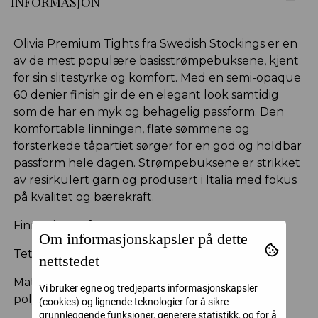
INFORMASJON
Olivia Premium Tights fra Swedish Stockings er en
av de mest populære basisstrømpebuksene, kjent
for sin slitestyrke og komfort. Med en semi-opaque
60 denier finish gir de en elegant look samtidig
som de har en myk og behagelig passform. Den
komfortable linningen, flate sømmene og
forsterkede tåpartiet sørger for en god og holdbar
passform hele dagen. Strømpebuksene er strikket
av resirkulert garn og produsert i Italia med fokus
på kvalitet og bærekraft.
Finnes i flere farger
Om informasjonskapsler på dette
Tetthet: 60 denier
nettstedet
Materiale: 92% SENSIL® EcoCare resirkulert
Vi bruker egne og tredjeparts informasjonskapsler
polyamid, 8% elastan
(cookies) og lignende teknologier for å sikre
grunnleggende funksjoner, generere statistikk, og for å