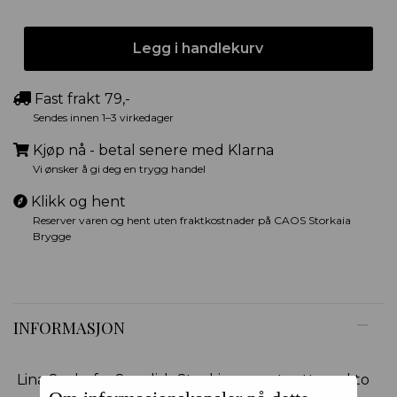
Legg i handlekurv
Fast frakt 79,-
Sendes innen 1–3 virkedager
Kjøp nå - betal senere med Klarna
Vi ønsker å gi deg en trygg handel
Klikk og hent
Reserver varen og hent uten fraktkostnader på CAOS Storkaia
Brygge
INFORMASJON
Lina Socks fra Swedish Stockings er et sett med to