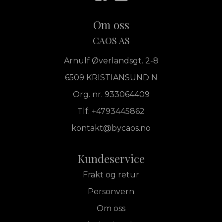
Om oss
CAOS AS
Arnulf Øverlandsgt. 2-8
6509 KRISTIANSUND N
Org. nr. 933064409
Tlf:
+4793445862
kontakt@bycaos.no
Kundeservice
Frakt og retur
Personvern
Om oss