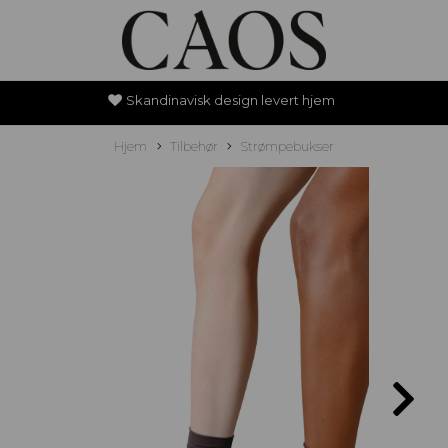
Skandinavisk design levert hjem
Hjem
Tilbehør
Strømpebukser