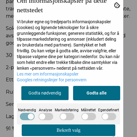
Om informasjonskapsler på dette
par ankelsokker i 30 denier. Den lette, semi-
transparente kvaliteten gir en jevn og fin overflate,
nettstedet
med ett par ensfarget og ett med diskrete prikker.
Vi bruker egne og tredjeparts informasjonskapsler
(cookies) og lignende teknologier for å sikre
Sokkene har rullekant øverst for en myk
grunnleggende funksjoner, generere statistikk, og for å
avslutning og er laget i resirkulert polyamid med
tilpasse markedsføring og annonser (inkludert deling
god stretch.
av brukerdata med partnere). Samtykket er helt
frivillig. Du kan velge å godta alle, avvise valgfrie, eller
30 denier
tilpasse valgene dine per kategori nedenfor. Du kan når
som helst endre eller trekke tilbake dine samtykker via
2-pack
lenken «personvern» nederst på nettsiden vår.
Les mer om informasjonskapsler
Ett par ensfarget og ett med prikker
Googles retningslinjer for personvern
Rullekant
Godta nødvendig
Godta alle
Semi-transparent
Nødvendig
Analyse
Markedsføring
Målrettet
Egendefinert
Laget i resirkulert garn
91 % polyamid, 9 % elastan
Bekreft valg