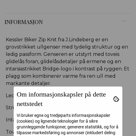
INFORMASJON
Kessler Biker Zip Knit fra J.Lindeberg er en
grovstrikket ullgenser med tydelig struktur og en
ledig passform. Genseren er utstyrt med toveis
glidelås foran, glidelåsdetaljer på ermene og en
intarsiastrikket Bridge-logo i kontrast på ryggen. Et
plagg som kombinerer varme fra ren ull med
markante detaljer.
Om informasjonskapsler på dette
Ledig passform
nettstedet
Strikkefasthet 12/10
Vi bruker egne og tredjeparts informasjonskapsler
Intarsiastrikket Bridge-logo på ryggen
(cookies) og lignende teknologier for å sikre
grunnleggende funksjoner, generere statistikk, og for å
Toveis glidelås foran
tilpasse markedsføring og annonser (inkludert deling