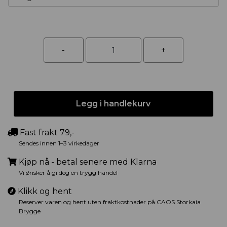
Legg i handlekurv
Fast frakt 79,-
Sendes innen 1–3 virkedager
Kjøp nå - betal senere med Klarna
Vi ønsker å gi deg en trygg handel
Klikk og hent
Reserver varen og hent uten fraktkostnader på CAOS Storkaia
Brygge