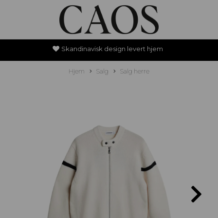
Skandinavisk design levert hjem
Hjem
Salg
Salg herre