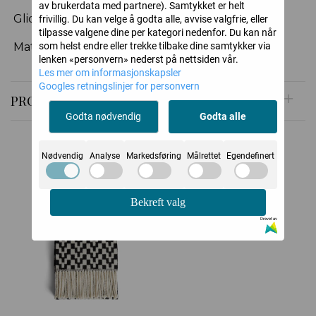
av brukerdata med partnere). Samtykket er helt
Glidelåsdetaljer nederst på ermene
frivillig. Du kan velge å godta alle, avvise valgfrie, eller
tilpasse valgene dine per kategori nedenfor. Du kan når
som helst endre eller trekke tilbake dine samtykker via
Materiale: 100 % ull
lenken «personvern» nederst på nettsiden vår.
Les mer om informasjonskapsler
Googles retningslinjer for personvern
PRODUSENT
Godta nødvendig
Godta alle
Nødvendig
Analyse
Markedsføring
Målrettet
Egendefinert
Relaterte produkter
Bekreft valg
Drevet av
-50%