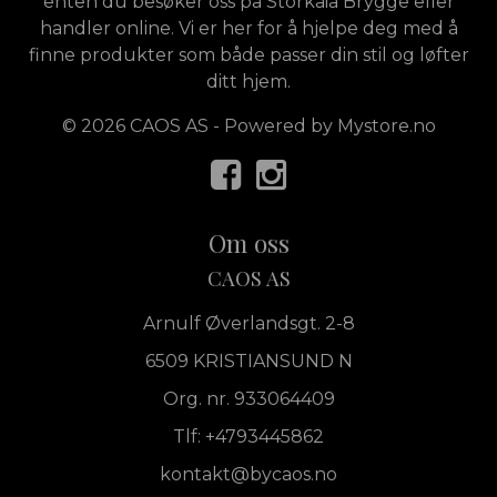
enten du besøker oss på Storkaia Brygge eller
handler online. Vi er her for å hjelpe deg med å
finne produkter som både passer din stil og løfter
ditt hjem.
© 2026 CAOS AS - Powered by
Mystore.no
Om oss
CAOS AS
Arnulf Øverlandsgt. 2-8
6509 KRISTIANSUND N
Org. nr. 933064409
Tlf:
+4793445862
kontakt@bycaos.no