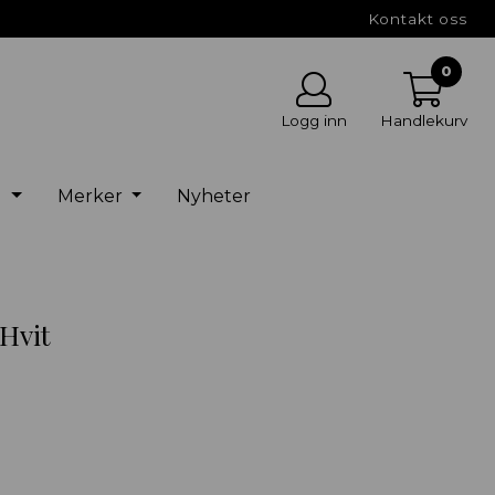
Kontakt oss
0
Logg inn
Handlekurv
g
Merker
Nyheter
Hvit