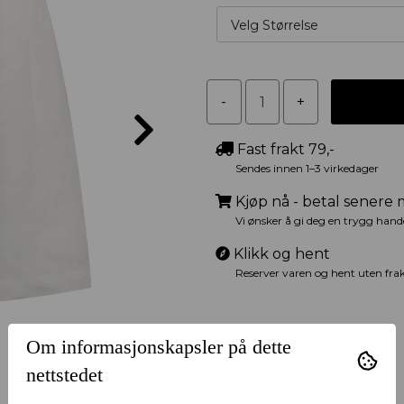
Velg Størrelse
Fast frakt 79,-
Sendes innen 1–3 virkedager
Kjøp nå - betal senere
Vi ønsker å gi deg en trygg hand
Klikk og hent
Reserver varen og hent uten fr
Om informasjonskapsler på dette
nettstedet