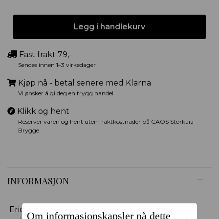
Legg i handlekurv
Fast frakt 79,-
Sendes innen 1–3 virkedager
Kjøp nå - betal senere med Klarna
Vi ønsker å gi deg en trygg handel
Klikk og hent
Reserver varen og hent uten fraktkostnader på CAOS Storkaia
Brygge
INFORMASJON
Erica Crochet Socks fra Swedish Stockings er
Om informasjonskapsler på dette