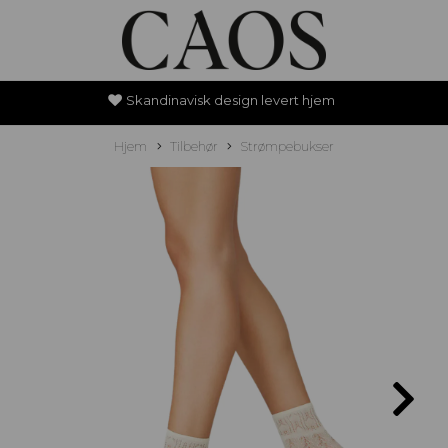
Skandinavisk design levert hjem
Hjem
Tilbehør
Strømpebukser