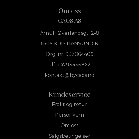
Om oss
CAOS AS
Arnulf Øverlandsgt. 2-8
6509 KRISTIANSUND N
Org. nr. 933064409
Tlf:
+4793445862
kontakt@bycaos.no
Kundeservice
Frakt og retur
Personvern
Om oss
Salgsbetingelser