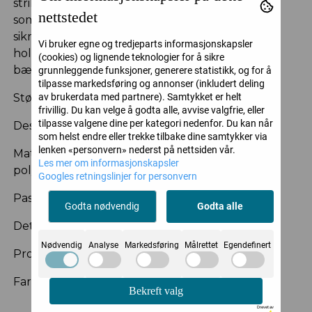
strikkede sokker med et delikat heklet mønster
nettstedet
som gir en raffinert tekstur. Den myke kanten
sikrer komfort, mens forsterket tåparti gir ekstra
Vi bruker egne og tredjeparts informasjonskapsler
holdbarhet. Laget av resirkulert garn for et mer
(cookies) og lignende teknologier for å sikre
bærekraftig valg.
grunnleggende funksjoner, generere statistikk, og for å
tilpasse markedsføring og annonser (inkludert deling
av brukerdata med partnere). Samtykket er helt
Størrelse: One size
frivillig. Du kan velge å godta alle, avvise valgfrie, eller
tilpasse valgene dine per kategori nedenfor. Du kan når
Design: Strikkede sokker med heklet look
som helst endre eller trekke tilbake dine samtykker via
lenken «personvern» nederst på nettsiden vår.
Materiale: 92% SENSIL® EcoCare resirkulert
Les mer om informasjonskapsler
polyamid, 8% creora® elastan
Googles retningslinjer for personvern
Passform: Myk kant for komfort
Godta nødvendig
Godta alle
Detaljer: Forsterket tå
Nødvendig
Analyse
Markedsføring
Målrettet
Egendefinert
Produksjon: Laget i Italia
Farge: Ivory, finnes også i Black
Bekreft valg
Drevet av